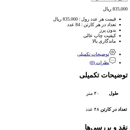
8
سانتی
835,000
ریال
جیانگ
40
قیمت هر عدد رول : 835.000 ریال
متر
تعداد در هر کارتن : 84 عدد
عدد
بدون پرز
کیفیت چاپ عالی
ماندگاری بالا
توضیحات تکمیلی
نظرات (0)
توضیحات تکمیلی
طول
۴۰ متر
تعداد در کارتن
۴۸ عدد
نقد و بررسی‌ها